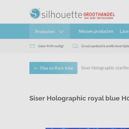
Nieuwe producten
Lase
Producten
Geen KVK nodig!
Groot aanbod & snelle levertijd
Siser Holographic starf
Flex en flock folie
Siser Holographic royal blue 