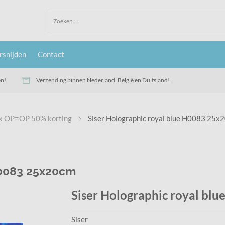
rsnijden
Contact
en!
Verzending binnen Nederland, België en Duitsland!
lex OP=OP 50% korting
Siser Holographic royal blue H0083 25x
H0083 25x20cm
Siser Holographic royal bl
Siser