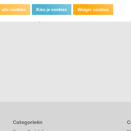
 alle cookies
Kies je cookies
Weiger cookies
es wat een mooi effect geeft.
et een metallic holografisch effect.
Categorieën
C